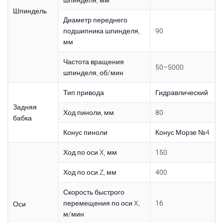
Шпиндель
Диаметр переднего
подшипника шпинделя,
90
мм
Частота вращения
50–5000
шпинделя, об/мин
Тип привода
Гидравлический
Задняя
Ход пиноли, мм
80
бабка
Конус пиноли
Конус Морзе №4
Ход по оси X, мм
150
Ход по оси Z, мм
400
Скорость быстрого
перемещения по оси X,
16
Оси
м/мин