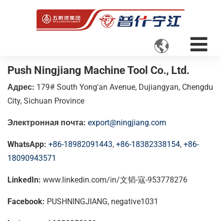

Push Ningjiang Machine Tool Co., Ltd.
Адрес:
179# South Yong'an Avenue, Dujiangyan, Chengdu
City, Sichuan Province
Электронная почта:
export@ningjiang.com
WhatsApp:
+86-18982091443
,
+86-18382338154
,
+86-
18090943571
LinkedIn:
www.linkedin.com/in/文韬-寇-953778276
Facebook:
PUSHNINGJIANG, negative1031