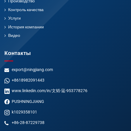
Производство
Контроль качества
Услуги
История компании
Видео
Контакты
export@ningjiang.com
+8618982091443
www.linkedin.com/in/文韬-寇-953778276
PUSHNINGJIANG
k1029358101
+86-28-87229738