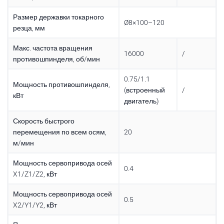
Размер державки токарного
Ø8×100–120
резца, мм
Макс. частота вращения
16000
/
противошпинделя, об/мин
0.75/1.1
Мощность противошпинделя,
(встроенный
/
кВт
двигатель)
Скорость быстрого
перемещения по всем осям,
20
м/мин
Мощность сервопривода осей
0.4
X1/Z1/Z2, кВт
Мощность сервопривода осей
0.5
X2/Y1/Y2, кВт