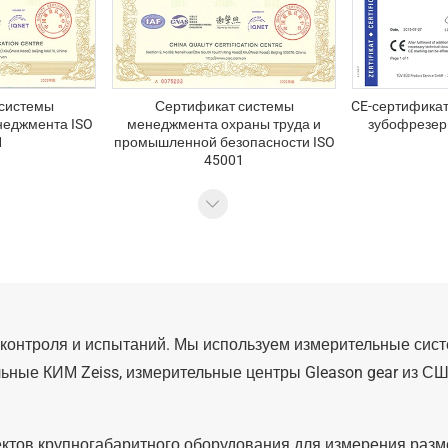
системы
Сертификат системы
CE-сертификат
неджмента ISO
менеджмента охраны труда и
зубофрезер
1
промышленной безопасности ISO
45001
онтроля и испытаний. Мы используем измерительные систе
льные КИМ Zeiss, измерительные центры Gleason gear из 
ктов крупногабаритного оборудования для измерения разм