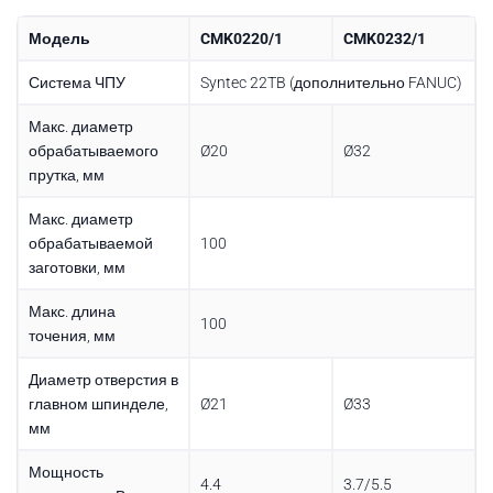
Модель
CMK0220/1
CMK0232/1
Система ЧПУ
Syntec 22TB (дополнительно FANUC)
Макс. диаметр
обрабатываемого
Ø20
Ø32
прутка, мм
Макс. диаметр
обрабатываемой
100
заготовки, мм
Макс. длина
100
точения, мм
Диаметр отверстия в
главном шпинделе,
Ø21
Ø33
мм
Мощность
4.4
3.7/5.5